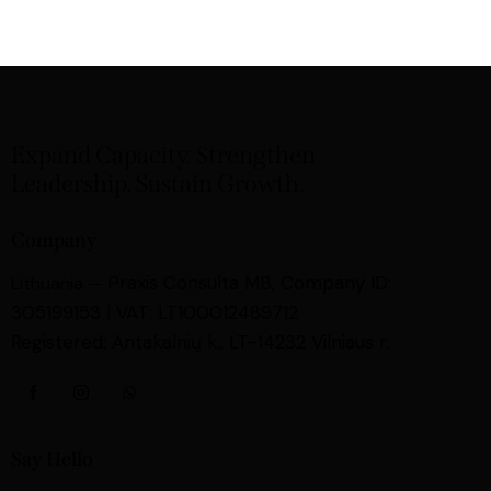
Expand Capacity. Strengthen
Leadership. Sustain Growth.
Company
Praxis Consulta MB,
Company ID:
Lithuania —
305199153 | VAT: LT100012489712
Registered: Antakalnių k., LT-14232 Vilniaus r.
Say Hello