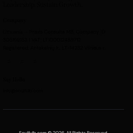
Leadership. Sustain Growth.
Company
Praxis Consulta MB,
Company ID:
Lithuania —
305199153 | VAT: LT100012489712
Registered: Antakalnių k., LT-14232 Vilniaus r.
Say Hello
info@soulfulb.com
Soulfulb.com © 2026. All Rights Reserved.